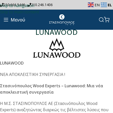
|
210.666.5446
210.246.1406
EN
EL
sydney night
shopping
Skip to navigation
Skip to main content
Μενού
LUNAWOOD
LUNAWOOD
ΝΕΑ ΑΠΟΚΛΕΙΣΤΙΚΗ ΣΥΝΕΡΓΑΣΙΑ !
Στασινόπουλος
Wood
Experts
–
Lunawood
: Μια νέα
αποκλειστική συνεργασία
Η Μ.Σ. ΣΤΑΣΙΝΟΠΟΥΛΟΣ ΑΕ (Στασινόπουλος Wood
Experts) αναζητώντας διαρκώς τις βέλτιστες λύσεις που