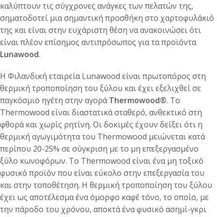
καλύπτουν τις σύγχρονες ανάγκες των πελατών της,
σηματοδοτεί μια σημαντική προσθήκη στο χαρτοφυλάκιό
της και είναι στην ευχάριστη θέση να ανακοινώσει ότι
είναι πλέον επίσημος αντιπρόσωπος για τα προϊόντα
Lunawood
.
Η Φιλανδική εταιρεία Lunawood είναι πρωτοπόρος στη
θερμική τροποποίηση του ξύλου και έχει εξελιχθεί σε
παγκόσμιο ηγέτη στην αγορά
Thermowood®
. Το
Thermowood είναι διαστατικά σταθερό, ανθεκτικό στη
φθορά και χωρίς ρητίνη. Οι δοκιμές έχουν δείξει ότι η
θερμική αγωγιμότητα του Thermowood μειώνεται κατά
περίπου 20-25% σε σύγκριση με το μη επεξεργασμένο
ξύλο κωνοφόρων. Το Thermowood είναι ένα μη τοξικό
φυσικό προϊόν που είναι εύκολο στην επεξεργασία του
και στην τοποθέτηση. Η θερμική τροποποίηση του ξύλου
έχει ως αποτέλεσμα ένα όμορφο καφέ τόνο, το οποίο, με
την πάροδο του χρόνου, αποκτά ένα φυσικό ασημί-γκρι