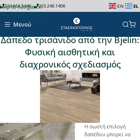
|
210.666.5446
210.246.1406
EN
EL
Skip to navigation
Skip to main content
Μενού
Δάπεδο τρισάνιδο από την Bjelin:
Φυσική αισθητική και
διαχρονικός σχεδιασμός
Η σωστή επιλογή
δαπέδου μπορεί να