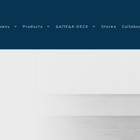
pany
Products
ΔΑΠΕΔΑ-DECK
Stores
Collabo