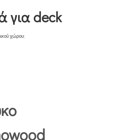
 για deck
ρικού χώρου
;
ύκο
mowood