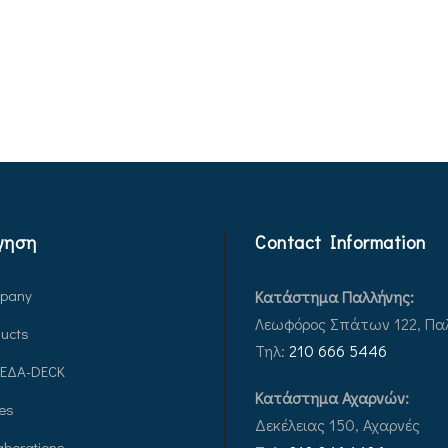
γηση
Contact Information
pany
Κατάστημα Παλλήνης:
Λεωφόρος Σπάτων 122, Πα
ucts
Τηλ:
210 666 5446
ΕΔΑ-DECK
Κατάστημα Αχαρνών:
es
Δεκέλειας 150, Αχαρνές
aborations