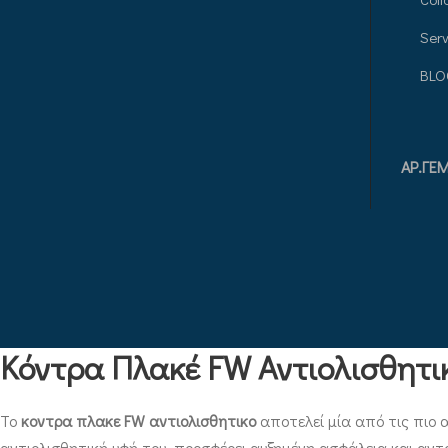
Serv
BLO
ΑΡ.ΓE
Κόντρα Πλακέ FW Αντιολισθητι
Το
κοντρα πλακε FW αντιολισθητικο
αποτελεί μία από τις πιο α
αντιολισθητική υφή του, προσφέρει αυξημένη ασφάλεια και αντ