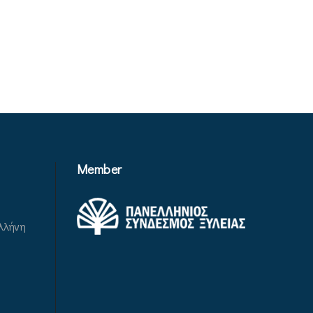
Member
λλήνη