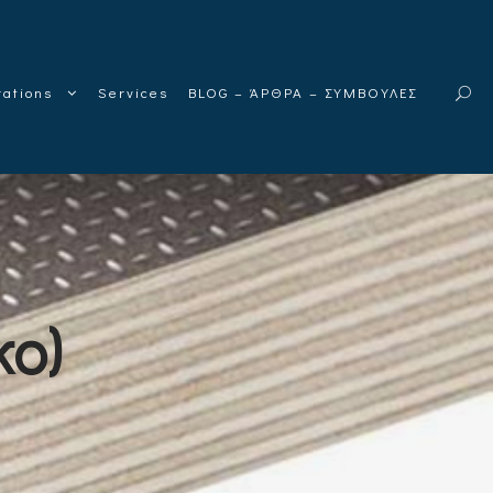
rations
Services
BLOG – ΆΡΘΡΑ – ΣΥΜΒΟΥΛΕΣ
κο)