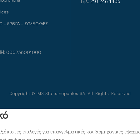
Τηλ:
210 246 1406
ices
G – ΆΡΘΡΑ – ΣΥΜΒΟΥΛΕΣ
ΜΗ
: 000256001000
Copyright © MS Stassinopoulos SA, All Rights Reserved
κό
ξιόπιστες επιλογές για επαγγελματικές και βιομηχανικές εφαρμογ
οχή σε έντονες καταπονήσεις.