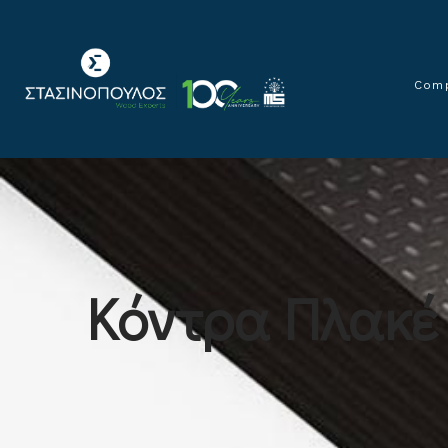
Com
Κόντρα Πλακέ 