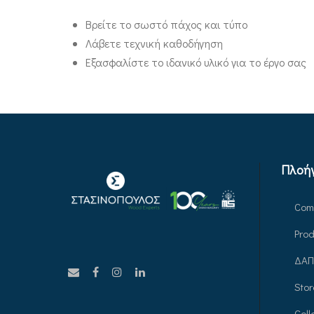
Βρείτε το σωστό πάχος και τύπο
Λάβετε τεχνική καθοδήγηση
Εξασφαλίστε το ιδανικό υλικό για το έργο σας
Πλοή
Com
Prod
ΔΑΠ
Stor
Coll