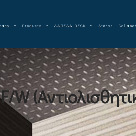
pany
Products
ΔΑΠΕΔΑ-DECK
Stores
Collabo
F/W (Αντιολισθητι