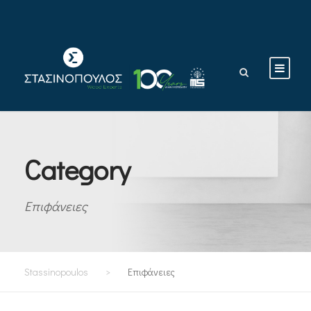
Category
Επιφάνειες
Stassinopoulos
>
Επιφάνειες