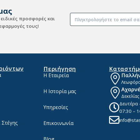
μας
 ειδικές προσφορές και
 εφαρμογές τους!
οιόντων
Περιήγηση
Καταστήμ
α
Παλλή
Η Εταιρεία
Λεωφόρος
Αχαρν
Η Ιστορία μας
Δεκελίας
Δευτέρα 
Υπηρεσίες
07:30 – 1
info@stas
 Στέγης
Επικοινωνία
Blog