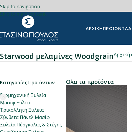
Skip to navigation
Skip to main content
ΑΡΧΙΚΉ
ΠΡΟΪΌΝΤΑ
Δ
Starwood μελαμίνες Woodgrain
Αρχική 
Ολα τα προϊόντα
Κατηγορίες Προϊόντων
Βιομηχανική Ξυλεία
Μασίφ Ξυλεία
Τρικολλητή Ξυλεία
Σύνθετα Πάνελ Μασίφ
Ξυλεία Πέργκολας & Στέγης