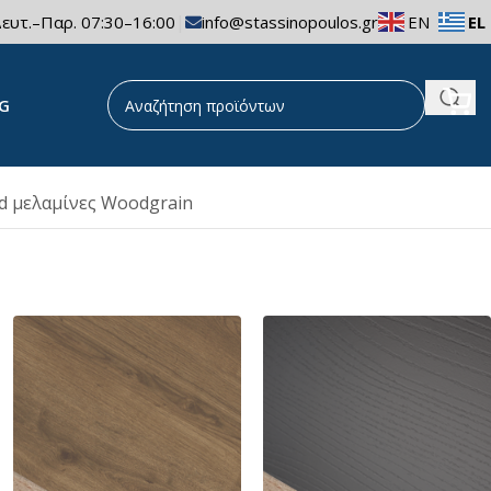
|
ευτ.–Παρ. 07:30–16:00
info@stassinopoulos.gr
EN
EL
G
d μελαμίνες Woodgrain