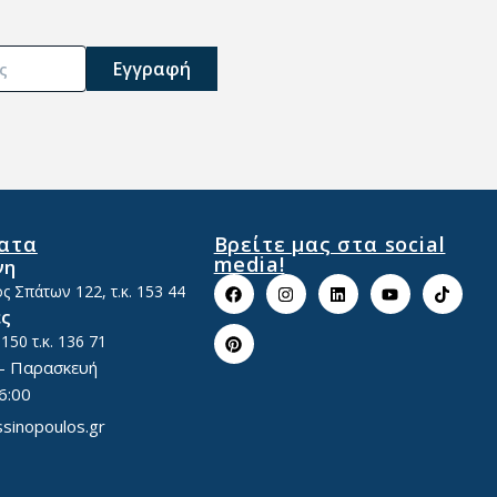
ατα
Βρείτε μας στα social
media!
νη
 Σπάτων 122, τ.κ. 153 44
ές
 150
τ.κ. 136 71
– Παρασκευή
6:00
sinopoulos.gr