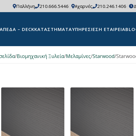
Παλλήνη
210.666.5446
|
Αχαρνές
210.246.1406
|
Δ
ΆΠΕΔΑ – DECK
ΚΑΤΑΣΤΉΜΑΤΑ
ΥΠΗΡΕΣΊΕΣ
Η ΕΤΑΙΡΕΊΑ
BLO
σελίδα
Βιομηχανική Ξυλεία
Μελαμίνες
Starwood
Starwoo