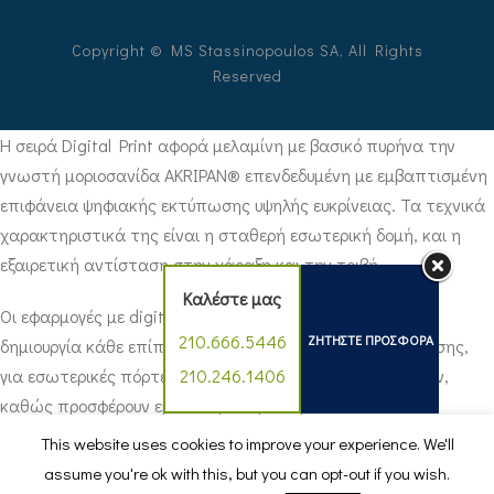
Copyright © MS Stassinopoulos SA, All Rights
Reserved
Η σειρά Digital Print αφορά μελαμίνη με βασικό πυρήνα την
γνωστή μοριοσανίδα ΑΚRIPAN® επενδεδυμένη με εμβαπτισμένη
επιφάνεια ψηφιακής εκτύπωσης υψηλής ευκρίνειας. Τα τεχνικά
χαρακτηριστικά της είναι η σταθερή εσωτερική δομή, και η
εξαιρετική αντίσταση στην χάραξη και την τριβή.
Καλέστε μας
Οι εφαρμογές με digital εκτύπωση είναι ιδανικές για τη
210.666.5446
ΖΗΤΗΣΤΕ ΠΡΟΣΦΟΡΑ
δημιουργία κάθε επίπλου οικιακής ή επαγγελματικής χρήσης,
για εσωτερικές πόρτες, ντουλάπες και επενδύσεις τοίχων,
210.246.1406
καθώς προσφέρουν εμπνευσμένες ιδέες.
This website uses cookies to improve your experience. We'll
Διατίθεται στην διάσταση: 2.800×2.070x 18mm.
assume you're ok with this, but you can opt-out if you wish.