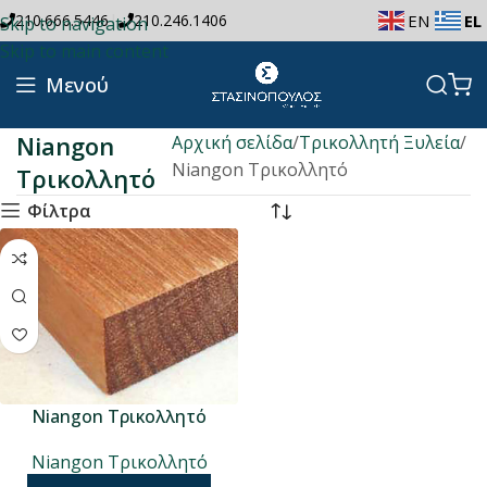
|
210.666.5446
210.246.1406
EN
EL
Skip to navigation
Skip to main content
Μενού
Niangon
Αρχική σελίδα
Τρικολλητή Ξυλεία
Niangon Τρικολλητό
Τρικολλητό
Φίλτρα
Niangon Τρικολλητό
Niangon Τρικολλητό