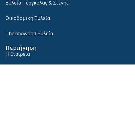
Ξυλεία Πέργκολας & Στέγης
Οικοδομική Ξυλεία
Thermowood Ξυλεία
Περιήγηση
Η Εταιρεία
Η Ιστορία μας
Υπηρεσίες
Επικοινωνία
Blog
Καταστήματα