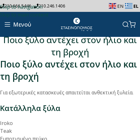
|
210.666.5446
210.246.1406
EN
EL
Skip to navigation
Skip to main content
Μενού
Ποιο ξύλο αντέχει στον ήλιο και
τη βροχή
Ποιο ξύλο αντέχει στον ήλιο και
τη βροχή
Για εξωτερικές κατασκευές απαιτείται ανθεκτική ξυλεία.
Κατάλληλα ξύλα
Iroko
Teak
Εμποτισμένο πεύκο